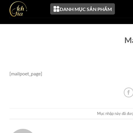
Chuyển
DANH MỤC SẢN PHẨM
đến
nội
dung
Ma
[mailpoet_page]
Mục nhập này đã đượ