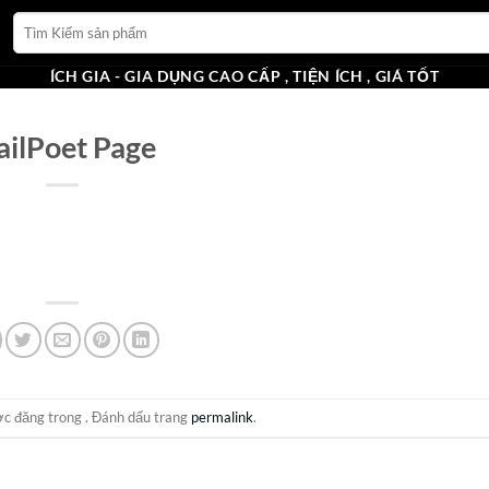
Tìm
kiếm:
ÍCH GIA - GIA DỤNG CAO CẤP , TIỆN ÍCH , GIÁ TỐT
ilPoet Page
c đăng trong . Đánh dấu trang
permalink
.