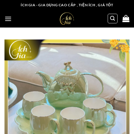
Chuyển
ÍCH GIA - GIA DỤNG CAO CẤP , TIỆN ÍCH , GIÁ TỐT
đến
nội
dung